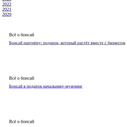
2022
2021
2020
Всё о бонсай
Бонсай партнёру: подарок, который растёт вместе с бизнесом
Всё о бонсай
Бонсай в подарок начальнику-мужчине
Всё о бонсай