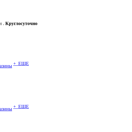
и .
Круглосуточно
+ ЕЩЕ
азины
+ ЕЩЕ
азины