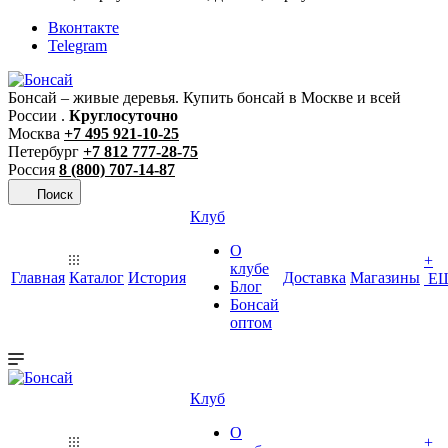
Вконтакте
Telegram
Бонсай – живые деревья. Купить бонсай в Москве и всей
России .
Круглосуточно
Москва
+7 495 921-10-25
Петербург
+7 812 777-28-75
Россия
8 (800) 707-14-87
Поиск
Клуб
О
+
клубе
Главная
Каталог
История
Доставка
Магазины
Е
Блог
Бонсай
оптом
Клуб
О
+