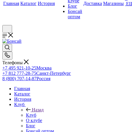
клубе
Главная
Каталог
История
Доставка
Магазины
Е
Блог
Бонсай
оптом
Телефоны
+7 495 921-10-25
Москва
+7 812 777-28-75
Санкт-Петербург
8 (800) 707-14-87
Россия
Главная
Каталог
История
Клуб
Назад
Клуб
О клубе
Блог
Бонсай оптом