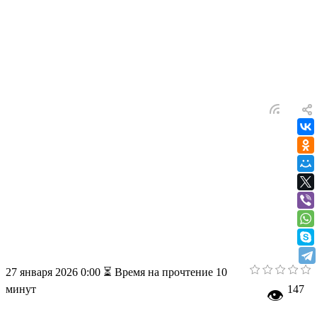
Ищете достойный подарок руководителю? Бонсай — это
символ уважения, терпения и процветания. Рассказываем,
какое дерево выбрать в зависимости от характера директора,
какие виды выживут в офисе и как правильно преподнести
живой шедевр. Советы команды с 15-летним опытом.
27 января 2026 0:00
⏳ Время на прочтение 10
минут
147
👁