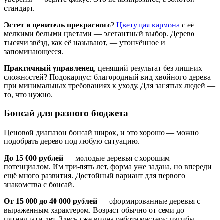
стандарт.
Эстет и ценитель прекрасного
?
Цветущая кармона
с её
мелкими белыми цветами — элегантный выбор. Дерево
тысячи звёзд, как её называют, — утончённое и
запоминающееся.
Практичный управленец
, ценящий результат без лишних
сложностей? Подокарпус: благородный вид хвойного дерева
при минимальных требованиях к уходу. Для занятых людей —
то, что нужно.
Бонсай для разного бюджета
Ценовой диапазон бонсай широк, и это хорошо — можно
подобрать дерево под любую ситуацию.
До 15 000 рублей
— молодые деревья с хорошим
потенциалом. Им три-пять лет, форма уже задана, но впереди
ещё много развития. Достойный вариант для первого
знакомства с бонсай.
От 15 000 до 40 000 рублей
— сформированные деревья с
выраженным характером. Возраст обычно от семи до
пятнадцати лет. Здесь уже видна работа мастера: изгибы