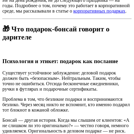
Не на день рождения, не до следующего праздника — на
годы. Подробнее о том, почему это работает в корпоративной
среде, мы рассказывали в статье о
корпоративных подарках
.
🎁 Что подарок-бонсай говорит о
дарителе
Психология и этикет: подарок как послание
Существует устойчивое заблуждение: деловой подарок
должен быть «безопасным». Нейтральным. Таким, чтобы
точно не ошибиться. Отсюда бесконечные ежедневники,
ручки в футлярах и подарочные сертификаты.
Проблема в том, что безликие подарки и воспринимаются
безлико. Через месяц никто не вспомнит, кто именно подарил
тот блокнот в кожаной обложке.
Бонсай — другая история. Когда мы слышим от клиентов: «А
не слишком ли это оригинально?» — честно говоря, немного
удивляемся. Оригинальность в деловом подарке — не риск.