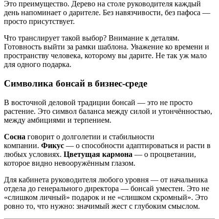
Это преимущество. Дерево на столе руководителя каждый
день напоминает о дарителе. Без навязчивости, без пафоса —
просто присутствует.
Что транслирует такой выбор? Внимание к деталям.
Готовность выйти за рамки шаблона. Уважение ко времени и
пространству человека, которому вы дарите. Не так уж мало
для одного подарка.
Символика бонсай в бизнес-среде
В восточной деловой традиции бонсай — это не просто
растение. Это символ баланса между силой и утончённостью,
между амбициями и терпением.
Сосна
говорит о долголетии и стабильности
компании.
Фикус
— о способности адаптироваться и расти в
любых условиях.
Цветущая кармона
— о процветании,
которое видно невооружённым глазом.
Для кабинета руководителя любого уровня — от начальника
отдела до генерального директора — бонсай уместен. Это не
«слишком личный» подарок и не «слишком скромный». Это
ровно то, что нужно: значимый жест с глубоким смыслом.