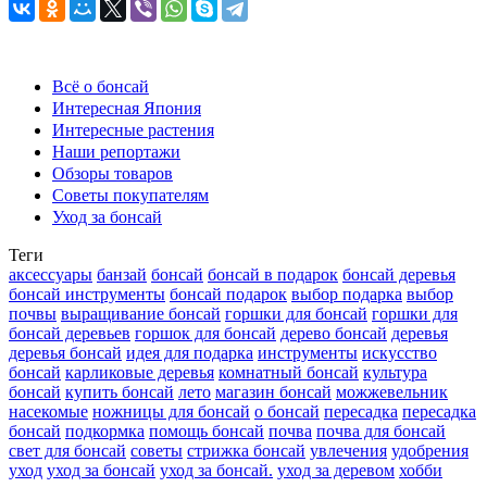
Всё о бонсай
Интересная Япония
Интересные растения
Наши репортажи
Обзоры товаров
Советы покупателям
Уход за бонсай
Теги
аксессуары
банзай
бонсай
бонсай в подарок
бонсай деревья
бонсай инструменты
бонсай подарок
выбор подарка
выбор
почвы
выращивание бонсай
горшки для бонсай
горшки для
бонсай деревьев
горшок для бонсай
дерево бонсай
деревья
деревья бонсай
идея для подарка
инструменты
искусство
бонсай
карликовые деревья
комнатный бонсай
культура
бонсай
купить бонсай
лето
магазин бонсай
можжевельник
насекомые
ножницы для бонсай
о бонсай
пересадка
пересадка
бонсай
подкормка
помощь бонсай
почва
почва для бонсай
свет для бонсай
советы
стрижка бонсай
увлечения
удобрения
уход
уход за бонсай
уход за бонсай.
уход за деревом
хобби