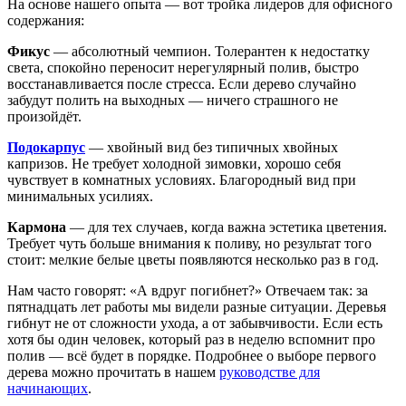
На основе нашего опыта — вот тройка лидеров для офисного
содержания:
Фикус
— абсолютный чемпион. Толерантен к недостатку
света, спокойно переносит нерегулярный полив, быстро
восстанавливается после стресса. Если дерево случайно
забудут полить на выходных — ничего страшного не
произойдёт.
Подокарпус
— хвойный вид без типичных хвойных
капризов. Не требует холодной зимовки, хорошо себя
чувствует в комнатных условиях. Благородный вид при
минимальных усилиях.
Кармона
— для тех случаев, когда важна эстетика цветения.
Требует чуть больше внимания к поливу, но результат того
стоит: мелкие белые цветы появляются несколько раз в год.
Нам часто говорят: «А вдруг погибнет?» Отвечаем так: за
пятнадцать лет работы мы видели разные ситуации. Деревья
гибнут не от сложности ухода, а от забывчивости. Если есть
хотя бы один человек, который раз в неделю вспомнит про
полив — всё будет в порядке. Подробнее о выборе первого
дерева можно прочитать в нашем
руководстве для
начинающих
.