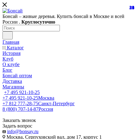
81
19
28
21
24
39
1
Бонсай – живые деревья. Купить бонсай в Москве и всей
России .
Круглосуточно
Главная
Каталог
История
Клуб
О клубе
Блог
Бонсай оптом
Доставка
Магазины
+7 495 921-10-25
+7 495 921-10-25
Москва
+7 812 777-28-75
Санкт-Петербург
8 (800) 707-14-87
Россия
Заказать звонок
Задать вопрос
info@bonsay.ru
Москва, Cерпуховский вал, дом 17, корпус 1