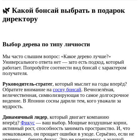
🌿 Какой бонсай выбрать в подарок
директору
Выбор дерева по типу личности
Мы часто слышим вопрос: «Какое дерево лучше?»
Универсального ответа нет — зато есть подход, который
работает. Попробуйте соотнести вид бонсай с характером
получателя.
Руководитель-стратег
, который мыслит на годы вперёд?
Обратите внимание на
сосну бонсай
. Вечнозелёная,
величественная, символизирующая то самое долгосрочное
видение. В Японии сосны дарили тем, кого уважали за
мудрость.
Динамичный лидер
, который двигает компанию
вперёд?
Фикус
— ваш выбор. Мощные воздушные корни,
активный рост, способность занимать пространство. И, что
немаловажно, он прощает ошибки в уходе. Серьёзно, если не
уверены — берите фикус. Это не компромисс, а золотой