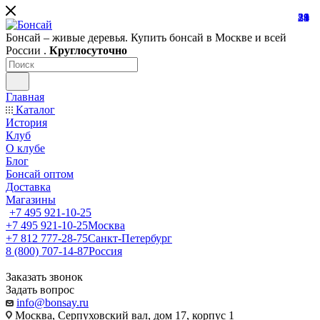
81
19
28
21
24
39
1
Бонсай – живые деревья. Купить бонсай в Москве и всей
России .
Круглосуточно
Главная
Каталог
История
Клуб
О клубе
Блог
Бонсай оптом
Доставка
Магазины
+7 495 921-10-25
+7 495 921-10-25
Москва
+7 812 777-28-75
Санкт-Петербург
8 (800) 707-14-87
Россия
Заказать звонок
Задать вопрос
info@bonsay.ru
Москва, Cерпуховский вал, дом 17, корпус 1