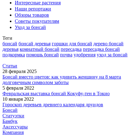
Интересные растения
Наши репортажи
Обзоры товаров
Советы покупателям
Уход за бонсай
Теги
бонсай
бонсай деревья
горшки для бонсай
дерево бонсай
деревья
комнатный бонсай
пересадка
пересадка бонсай
подкормка
помощь бонсай
почва
удобрения
уход за бонсай
Статьи
28 февраля 2025
Бонсай вместо цветов: как удивить женщину на 8 марта
долговечным символом заботы
5 февраля 2022
Февральская выставка бонсай Кокуфу-тен в Токио
10 января 2022
Гороскоп деревьев древнего календаря друидов
Бонсай
Статуэтки
Бамбук
Аксессуары
Компания