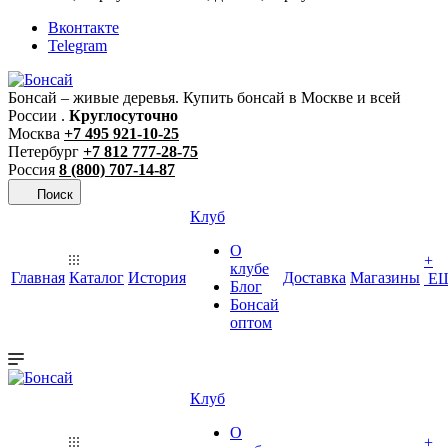
Вконтакте
Telegram
Бонсай – живые деревья. Купить бонсай в Москве и всей
России .
Круглосуточно
Москва
+7 495 921-10-25
Петербург
+7 812 777-28-75
Россия
8 (800) 707-14-87
Поиск
Клуб
О
+
клубе
Главная
Каталог
История
Доставка
Магазины
Е
Блог
Бонсай
оптом
Клуб
О
+