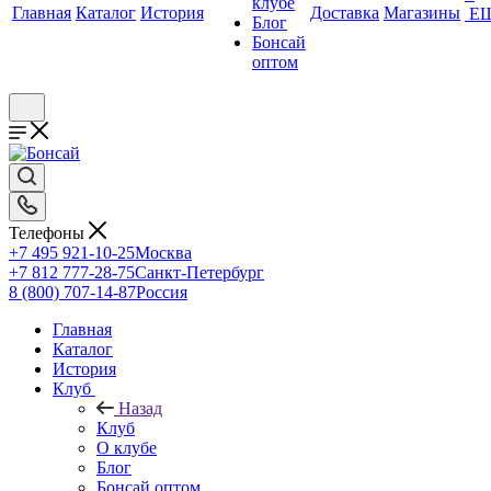
клубе
Главная
Каталог
История
Доставка
Магазины
Е
Блог
Бонсай
оптом
Телефоны
+7 495 921-10-25
Москва
+7 812 777-28-75
Санкт-Петербург
8 (800) 707-14-87
Россия
Главная
Каталог
История
Клуб
Назад
Клуб
О клубе
Блог
Бонсай оптом