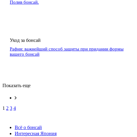
Полив бонсай.
Уход за бонсай
Рафия: важнейший способ защиты при придании формы
вашего бонсай
Показать еще
1
2
3
4
Всё о бонсай
Интересная Япония