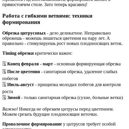
прямостоячем стиле. Зато теперь красавец!
Работа с гибкими ветвями: техники
формирования
Обрезка цитрусовых
- дело деликатное. Неправильно
обрежешь - можешь лишиться цветения на пару лет. А
правильно - стимулируешь рост новых плодоносящих веток.
Timing обрезки
критически важен:
🗓️
Конец февраля - март
- основная формирующая обрезка
🗓️
После цветения
- санитарная обрезка, удаление слабых
побегов
🗓️
Июль-август
- прищипка молодых побегов для контроля
роста
🗓️
Зимой
- только санитарная обрезка (сухие, больные ветки)
Важно!
Никогда не обрезаем цитрусы перед цветением.
Можем срезать будущие плодоносящие веточки.
Проволочное формирование
у цитрусов требует особой