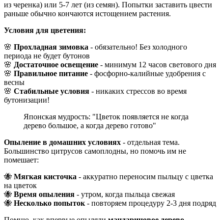
из черенка) или 5-7 лет (из семян). Попытки заставить цвести
раньше обычно кончаются истощением растения.
Условия для цветения:
🌸
Прохладная зимовка
- обязательно! Без холодного
периода не будет бутонов
🌸
Достаточное освещение
- минимум 12 часов светового дня
🌸
Правильное питание
- фосфорно-калийные удобрения с
весны
🌸
Стабильные условия
- никаких стрессов во время
бутонизации!
Японская мудрость: "Цветок появляется не когда
дерево большое, а когда дерево готово"
Опыление в домашних условиях
- отдельная тема.
Большинство цитрусов самоплодны, но помочь им не
помешает:
🐝
Мягкая кисточка
- аккуратно переносим пыльцу с цветка
на цветок
🐝
Время опыления
- утром, когда пыльца свежая
🐝
Несколько попыток
- повторяем процедуру 2-3 дня подряд
Помню, как впервые опыляли
мандариновое дерево
.