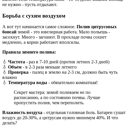
не нужно - пусть отдыхают.
Борьба с сухим воздухом
А вот тут начинается самое сложное.
Полив цитрусовых
бонсай
зимой - это ювелирная работа. Мало польешь -
засохнут. Много - загниют. В прохладе почва сохнет
медленно, а корни работают вполсилы.
Правила зимнего полива:
💧
Частота
- раз в 7-10 дней (против летних 2-3 дней)
💧
Объем
- в 2-3 раза меньше летнего
💧
Проверка
- палец в землю на 2-3 см, должно быть чуть
влажно
💧
Температура воды
- обязательно комнатная!
Секрет мастера: зимой поливаем не по
расписанию, а по состоянию почвы. Лучше
пропустить полив, чем переполить.
Влажность воздуха
- отдельная головная боль. Батареи сушат
воздух до 20-30%, а цитрусам нужно минимум 40%. И что
делать?