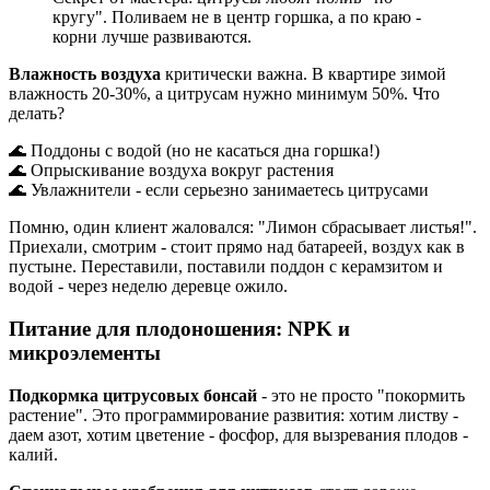
кругу". Поливаем не в центр горшка, а по краю -
корни лучше развиваются.
Влажность воздуха
критически важна. В квартире зимой
влажность 20-30%, а цитрусам нужно минимум 50%. Что
делать?
🌊 Поддоны с водой (но не касаться дна горшка!)
🌊 Опрыскивание воздуха вокруг растения
🌊 Увлажнители - если серьезно занимаетесь цитрусами
Помню, один клиент жаловался: "Лимон сбрасывает листья!".
Приехали, смотрим - стоит прямо над батареей, воздух как в
пустыне. Переставили, поставили поддон с керамзитом и
водой - через неделю деревце ожило.
Питание для плодоношения: NPK и
микроэлементы
Подкормка цитрусовых бонсай
- это не просто "покормить
растение". Это программирование развития: хотим листву -
даем азот, хотим цветение - фосфор, для вызревания плодов -
калий.