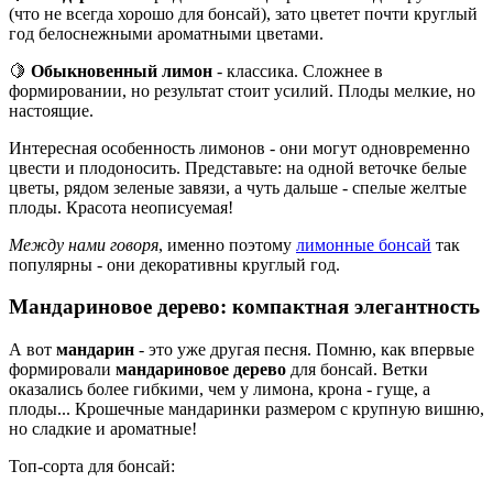
(что не всегда хорошо для бонсай), зато цветет почти круглый
год белоснежными ароматными цветами.
🍋
Обыкновенный лимон
- классика. Сложнее в
формировании, но результат стоит усилий. Плоды мелкие, но
настоящие.
Интересная особенность лимонов - они могут одновременно
цвести и плодоносить. Представьте: на одной веточке белые
цветы, рядом зеленые завязи, а чуть дальше - спелые желтые
плоды. Красота неописуемая!
Между нами говоря
, именно поэтому
лимонные бонсай
так
популярны - они декоративны круглый год.
Мандариновое дерево: компактная элегантность
А вот
мандарин
- это уже другая песня. Помню, как впервые
формировали
мандариновое дерево
для бонсай. Ветки
оказались более гибкими, чем у лимона, крона - гуще, а
плоды... Крошечные мандаринки размером с крупную вишню,
но сладкие и ароматные!
Топ-сорта для бонсай: