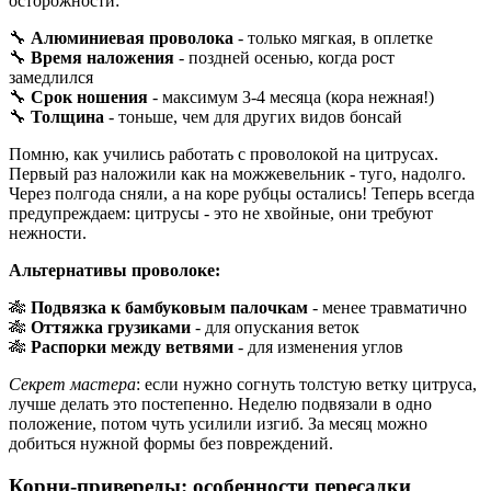
осторожности:
🔧
Алюминиевая проволока
- только мягкая, в оплетке
🔧
Время наложения
- поздней осенью, когда рост
замедлился
🔧
Срок ношения
- максимум 3-4 месяца (кора нежная!)
🔧
Толщина
- тоньше, чем для других видов бонсай
Помню, как учились работать с проволокой на цитрусах.
Первый раз наложили как на можжевельник - туго, надолго.
Через полгода сняли, а на коре рубцы остались! Теперь всегда
предупреждаем: цитрусы - это не хвойные, они требуют
нежности.
Альтернативы проволоке:
🎋
Подвязка к бамбуковым палочкам
- менее травматично
🎋
Оттяжка грузиками
- для опускания веток
🎋
Распорки между ветвями
- для изменения углов
Секрет мастера
: если нужно согнуть толстую ветку цитруса,
лучше делать это постепенно. Неделю подвязали в одно
положение, потом чуть усилили изгиб. За месяц можно
добиться нужной формы без повреждений.
Корни-привереды: особенности пересадки