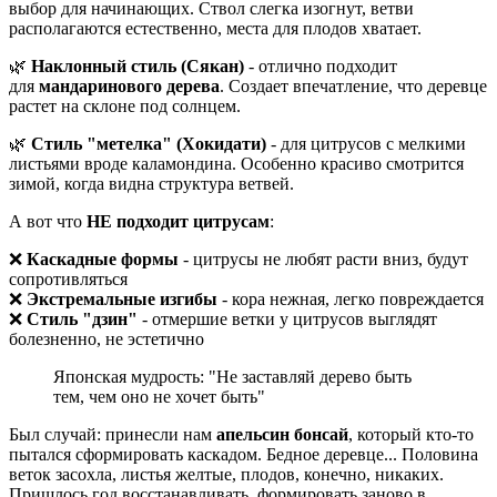
выбор для начинающих. Ствол слегка изогнут, ветви
располагаются естественно, места для плодов хватает.
🌿
Наклонный стиль (Сякан)
- отлично подходит
для
мандаринового дерева
. Создает впечатление, что деревце
растет на склоне под солнцем.
🌿
Стиль "метелка" (Хокидати)
- для цитрусов с мелкими
листьями вроде каламондина. Особенно красиво смотрится
зимой, когда видна структура ветвей.
А вот что
НЕ подходит цитрусам
:
❌
Каскадные формы
- цитрусы не любят расти вниз, будут
сопротивляться
❌
Экстремальные изгибы
- кора нежная, легко повреждается
❌
Стиль "дзин"
- отмершие ветки у цитрусов выглядят
болезненно, не эстетично
Японская мудрость: "Не заставляй дерево быть
тем, чем оно не хочет быть"
Был случай: принесли нам
апельсин бонсай
, который кто-то
пытался сформировать каскадом. Бедное деревце... Половина
веток засохла, листья желтые, плодов, конечно, никаких.
Пришлось год восстанавливать, формировать заново в