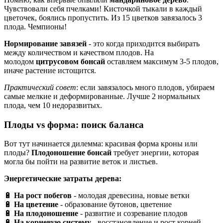
Чувствовали себя пчелками! Кисточкой тыкали в каждый
цветочек, боялись пропустить. Из 15 цветков завязалось 3
плода. Чемпионы!
Нормирование завязей
- это когда приходится выбирать
между количеством и качеством плодов. На
молодом
цитрусовом бонсай
оставляем максимум 3-5 плодов,
иначе растение истощится.
Практический совет
: если завязалось много плодов, убираем
самые мелкие и деформированные. Лучше 2 нормальных
плода, чем 10 недоразвитых.
Плоды vs форма: поиск баланса
Вот тут начинается дилемма: красивая форма кроны или
плоды?
Плодоношение бонсай
требует энергии, которая
могла бы пойти на развитие веток и листьев.
Энергетические затраты дерева:
🔋
На рост побегов
- молодая древесина, новые ветки
🔋
На цветение
- образование бутонов, цветение
🔋
На плодоношение
- развитие и созревание плодов
🔋
На корневую систему
- восстановление и рост корней