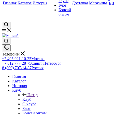
клубе
Главная
Каталог
История
Доставка
Магазины
Е
Блог
Бонсай
оптом
Телефоны
+7 495 921-10-25
Москва
+7 812 777-28-75
Санкт-Петербург
8 (800) 707-14-87
Россия
Главная
Каталог
История
Клуб
Назад
Клуб
О клубе
Блог
Бонсай оптом