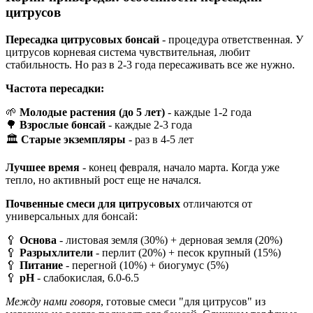
цитрусов
Пересадка цитрусовых бонсай
- процедура ответственная. У
цитрусов корневая система чувствительная, любит
стабильность. Но раз в 2-3 года пересаживать все же нужно.
Частота пересадки:
🌱
Молодые растения (до 5 лет)
- каждые 1-2 года
🌳
Взрослые бонсай
- каждые 2-3 года
🏛️
Старые экземпляры
- раз в 4-5 лет
Лучшее время
- конец февраля, начало марта. Когда уже
тепло, но активный рост еще не начался.
Почвенные смеси для цитрусовых
отличаются от
универсальных для бонсай:
🥄
Основа
- листовая земля (30%) + дерновая земля (20%)
🥄
Разрыхлители
- перлит (20%) + песок крупный (15%)
🥄
Питание
- перегной (10%) + биогумус (5%)
🥄
pH
- слабокислая, 6.0-6.5
Между нами говоря
, готовые смеси "для цитрусов" из