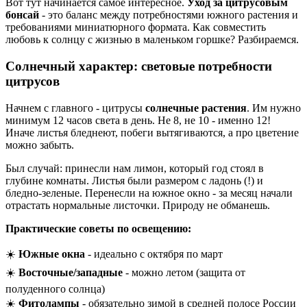
Вот тут начинается самое интересное.
Уход за цитрусовым
бонсай
- это баланс между потребностями южного растения и
требованиями миниатюрного формата. Как совместить
любовь к солнцу с жизнью в маленьком горшке? Разбираемся.
Солнечный характер: световые потребности
цитрусов
Начнем с главного - цитрусы
солнечные растения
. Им нужно
минимум 12 часов света в день. Не 8, не 10 - именно 12!
Иначе листья бледнеют, побеги вытягиваются, а про цветение
можно забыть.
Был случай: принесли нам лимон, который год стоял в
глубине комнаты. Листья были размером с ладонь (!) и
бледно-зеленые. Перенесли на южное окно - за месяц начали
отрастать нормальные листочки. Природу не обманешь.
Практические советы по освещению:
☀️
Южные окна
- идеально с октября по март
☀️
Восточные/западные
- можно летом (защита от
полуденного солнца)
☀️
Фитолампы
- обязательно зимой в средней полосе России