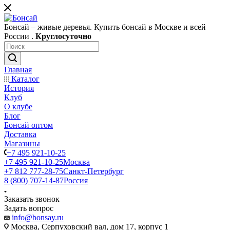
Бонсай – живые деревья. Купить бонсай в Москве и всей
России .
Круглосуточно
Главная
Каталог
История
Клуб
О клубе
Блог
Бонсай оптом
Доставка
Магазины
+7 495 921-10-25
+7 495 921-10-25
Москва
+7 812 777-28-75
Санкт-Петербург
8 (800) 707-14-87
Россия
Заказать звонок
Задать вопрос
info@bonsay.ru
Москва, Cерпуховский вал, дом 17, корпус 1