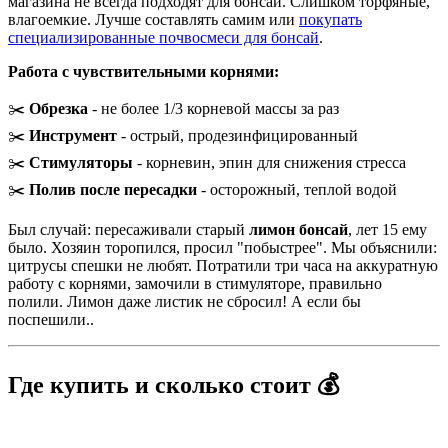
магазина не всегда подходят для бонсай. Слишком торфяные,
влагоемкие. Лучше составлять самим или
покупать
специализированные почвосмеси для бонсай
.
Работа с чувствительными корнями:
✂️
Обрезка
- не более 1/3 корневой массы за раз
✂️
Инструмент
- острый, продезинфицированный
✂️
Стимуляторы
- корневин, эпин для снижения стресса
✂️
Полив после пересадки
- осторожный, теплой водой
Был случай: пересаживали старый
лимон бонсай
, лет 15 ему
было. Хозяин торопился, просил "побыстрее". Мы объяснили:
цитрусы спешки не любят. Потратили три часа на аккуратную
работу с корнями, замочили в стимуляторе, правильно
полили. Лимон даже листик не сбросил! А если бы
поспешили..
Где купить и сколько стоит 💰