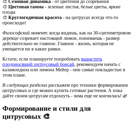
🎨
Сезонная динамика
- от цветения до созревания
🎨
Цветовая гамма
- зеленые листья, белые цветы, яркие
плоды
🎨
Круглогодичная красота
- на цитрусах всегда что-то
происходит
Философский момент
: когда видишь, как на 30-сантиметровом
деревце созревает настоящий лимон, понимаешь - размер
действительно не главное. Главное - жизнь, которая не
умещается ни в какие рамки.
Кстати, если планируете попробовать
вырастить
плодоносящий цитрусовый бонсай
, рекомендуем начать с
каламондина или лимона Мейер - они самые покладистые в
этом плане.
В следующих разделах
расскажем про техники формирования
цитрусовых и где можно купить готовые растения. А пока
дайте своим цитрусам отдохнуть - зима еще не кончилась! 🌿
Формирование и стили для
цитрусовых 🎨