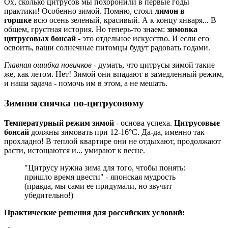
Ох, сколько цитрусов мы похоронили в первые годы
практики! Особенно зимой. Помню, стоял
лимон в
горшке
всю осень зеленый, красивый. А к концу января... В
общем, грустная история. Но теперь-то знаем:
зимовка
цитрусовых бонсай
- это отдельное искусство. И если его
освоить, ваши солнечные питомцы будут радовать годами.
Главная ошибка новичков
- думать, что цитрусы зимой такие
же, как летом. Нет! Зимой они впадают в замедленный режим,
и наша задача - помочь им в этом, а не мешать.
Зимняя спячка по-цитрусовому
Температурный режим зимой
- основа успеха.
Цитрусовые
бонсай
должны зимовать при 12-16°C. Да-да, именно так
прохладно! В теплой квартире они не отдыхают, продолжают
расти, истощаются и... умирают к весне.
"Цитрусу нужна зима для того, чтобы понять:
пришло время цвести" - японская мудрость
(правда, мы сами ее придумали, но звучит
убедительно!)
Практические решения для российских условий: