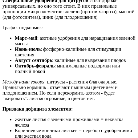
Специальные удобрения для цитрусов
стоят дороже
универсальных, но оно того стоит. В них правильные
пропорции микроэлементов: железо (против хлороза), магний
(для фотосинтеза), цинк (для плодоношения).
График подкормок:
Март-май
: азотные удобрения для наращивания зеленой
массы
Июнь-июль
: фосфорно-калийные для стимуляции
цветения
Август-сентябрь
: калийные для вызревания плодов
Октябрь-февраль
: минимальные подкормки или
полный покой
Между нами говоря
, цитрусы - растения благодарные.
Правильно кормишь - отвечают пышным цветением и
плодоношением. Но если перекормить азотом - будет
"жировать": листья огромные, а цветов нет.
Признаки дефицита элементов:
Желтые листья с зелеными прожилками = нехватка
железа
Коричневые кончики листьев = перебор с удобрениями
или жесткая вода