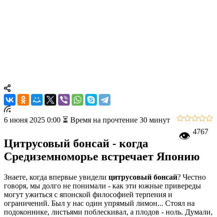
горшке
Полное руководство по цитрусовым бонсай: от выбора сорта
до получения плодов. Особенности ухода за лимонным,
мандариновым и апельсиновым деревом в контейнере.
Практические советы по зимовке, формированию кроны и где
купить качественный саженец.
6 июня 2025 0:00
⏳ Время на прочтение 30 минут
4767
👁
Цитрусовый бонсай - когда
Средиземноморье встречает Японию
Знаете, когда впервые увидели
цитрусовый бонсай
? Честно
говоря, мы долго не понимали - как эти южные привереды
могут ужиться с японской философией терпения и
ограничений. Был у нас один упрямый лимон... Стоял на
подоконнике, листьями поблескивал, а плодов - ноль. Думали,