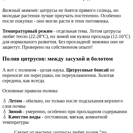
Важный момент
: цитрусы не боятся прямого солнца, но
молодые растения лучше приучать постепенно. Особенно
после покупки - они могли расти в тени питомника.
Температурный режим
- отдельная тема. Летом цитрусы
любят тепло (22-28°C), но зимой им нужна прохлада (12-16°C)
для нормального развития. Без прохладной зимовки они не
зацветут. Проверено на собственном опыте!
Полив цитрусов: между засухой и болотом
А вот с поливом - целая наука.
Цитрусовые бонсай
не
переносят ни пересушки, ни переувлажнения. Золотая
середина, как всегда.
Основные правила полива:
💧
Летом
- обильно, но только после подсыхания верхнего
слоя почвы
💧
Зимой
- умеренно, особенно при прохладном содержании
💧
Качество воды
- отстоянная, мягкая, комнатной
температуры
Секрет от мастера: цитрусы любят полив "по