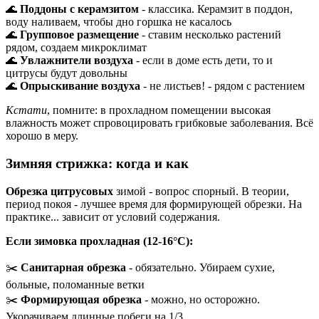
🌊
Поддоны с керамзитом
- классика. Керамзит в поддон,
воду наливаем, чтобы дно горшка не касалось
🌊
Групповое размещение
- ставим несколько растений
рядом, создаем микроклимат
🌊
Увлажнители воздуха
- если в доме есть дети, то и
цитрусы будут довольны
🌊
Опрыскивание воздуха
- не листьев! - рядом с растением
Кстати
, помните: в прохладном помещении высокая
влажность может спровоцировать грибковые заболевания. Всё
хорошо в меру.
Зимняя стрижка: когда и как
Обрезка цитрусовых
зимой - вопрос спорный. В теории,
период покоя - лучшее время для формирующей обрезки. На
практике... зависит от условий содержания.
Если зимовка прохладная (12-16°C):
✂️
Санитарная обрезка
- обязательно. Убираем сухие,
больные, поломанные ветки
✂️
Формирующая обрезка
- можно, но осторожно.
Укорачиваем длинные побеги на 1/3