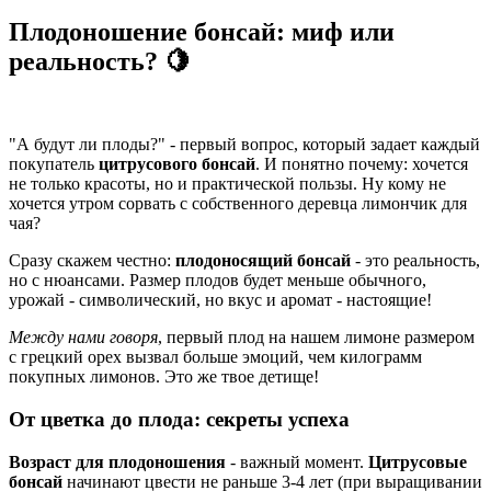
Плодоношение бонсай: миф или
реальность? 🍋
"А будут ли плоды?" - первый вопрос, который задает каждый
покупатель
цитрусового бонсай
. И понятно почему: хочется
не только красоты, но и практической пользы. Ну кому не
хочется утром сорвать с собственного деревца лимончик для
чая?
Сразу скажем честно:
плодоносящий бонсай
- это реальность,
но с нюансами. Размер плодов будет меньше обычного,
урожай - символический, но вкус и аромат - настоящие!
Между нами говоря
, первый плод на нашем лимоне размером
с грецкий орех вызвал больше эмоций, чем килограмм
покупных лимонов. Это же твое детище!
От цветка до плода: секреты успеха
Возраст для плодоношения
- важный момент.
Цитрусовые
бонсай
начинают цвести не раньше 3-4 лет (при выращивании