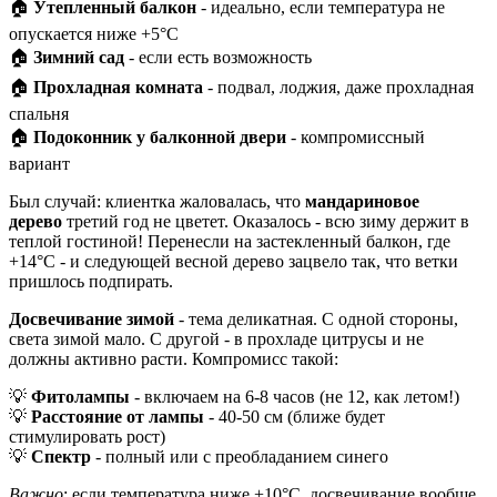
🏠
Утепленный балкон
- идеально, если температура не
опускается ниже +5°C
🏠
Зимний сад
- если есть возможность
🏠
Прохладная комната
- подвал, лоджия, даже прохладная
спальня
🏠
Подоконник у балконной двери
- компромиссный
вариант
Был случай: клиентка жаловалась, что
мандариновое
дерево
третий год не цветет. Оказалось - всю зиму держит в
теплой гостиной! Перенесли на застекленный балкон, где
+14°C - и следующей весной дерево зацвело так, что ветки
пришлось подпирать.
Досвечивание зимой
- тема деликатная. С одной стороны,
света зимой мало. С другой - в прохладе цитрусы и не
должны активно расти. Компромисс такой:
💡
Фитолампы
- включаем на 6-8 часов (не 12, как летом!)
💡
Расстояние от лампы
- 40-50 см (ближе будет
стимулировать рост)
💡
Спектр
- полный или с преобладанием синего
Важно
: если температура ниже +10°C, досвечивание вообще