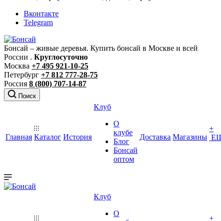
Вконтакте
Telegram
Бонсай – живые деревья. Купить бонсай в Москве и всей
России .
Круглосуточно
Москва
+7 495 921-10-25
Петербург
+7 812 777-28-75
Россия
8 (800) 707-14-87
Поиск
Клуб
О
+
клубе
Главная
Каталог
История
Доставка
Магазины
Е
Блог
Бонсай
оптом
Клуб
О
+