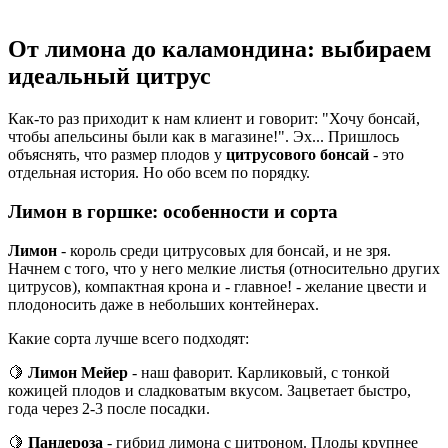
От лимона до каламондина: выбираем
идеальный цитрус
Как-то раз приходит к нам клиент и говорит: "Хочу бонсай,
чтобы апельсины были как в магазине!". Эх... Пришлось
объяснять, что размер плодов у
цитрусового бонсай
- это
отдельная история. Но обо всем по порядку.
Лимон в горшке: особенности и сорта
Лимон
- король среди цитрусовых для бонсай, и не зря.
Начнем с того, что у него мелкие листья (относительно других
цитрусов), компактная крона и - главное! - желание цвести и
плодоносить даже в небольших контейнерах.
Какие сорта лучше всего подходят:
🍋
Лимон Мейер
- наш фаворит. Карликовый, с тонкой
кожицей плодов и сладковатым вкусом. Зацветает быстро,
года через 2-3 после посадки.
🍋
Пандероза
- гибрид лимона с цитроном. Плоды крупнее