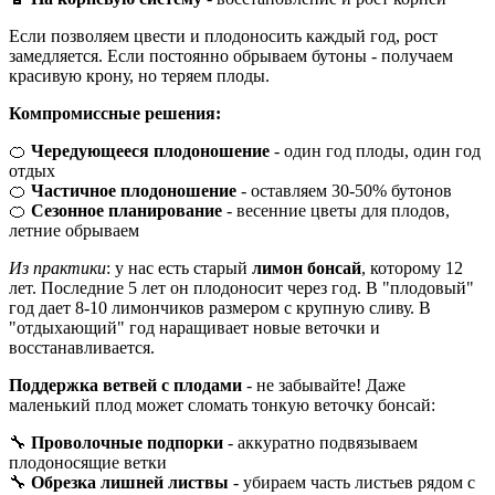
Если позволяем цвести и плодоносить каждый год, рост
замедляется. Если постоянно обрываем бутоны - получаем
красивую крону, но теряем плоды.
Компромиссные решения:
🍊
Чередующееся плодоношение
- один год плоды, один год
отдых
🍊
Частичное плодоношение
- оставляем 30-50% бутонов
🍊
Сезонное планирование
- весенние цветы для плодов,
летние обрываем
Из практики
: у нас есть старый
лимон бонсай
, которому 12
лет. Последние 5 лет он плодоносит через год. В "плодовый"
год дает 8-10 лимончиков размером с крупную сливу. В
"отдыхающий" год наращивает новые веточки и
восстанавливается.
Поддержка ветвей с плодами
- не забывайте! Даже
маленький плод может сломать тонкую веточку бонсай:
🔧
Проволочные подпорки
- аккуратно подвязываем
плодоносящие ветки
🔧
Обрезка лишней листвы
- убираем часть листьев рядом с