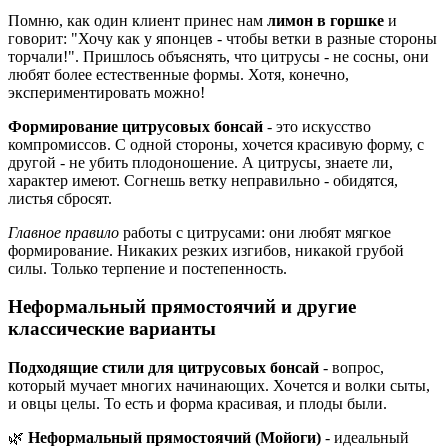
Помню, как один клиент принес нам
лимон в горшке
и
говорит: "Хочу как у японцев - чтобы ветки в разные стороны
торчали!". Пришлось объяснять, что цитрусы - не сосны, они
любят более естественные формы. Хотя, конечно,
экспериментировать можно!
Формирование цитрусовых бонсай
- это искусство
компромиссов. С одной стороны, хочется красивую форму, с
другой - не убить плодоношение. А цитрусы, знаете ли,
характер имеют. Согнешь ветку неправильно - обидятся,
листья сбросят.
Главное правило
работы с цитрусами: они любят мягкое
формирование. Никаких резких изгибов, никакой грубой
силы. Только терпение и постепенность.
Неформальный прямостоячий и другие
классические варианты
Подходящие стили для цитрусовых бонсай
- вопрос,
который мучает многих начинающих. Хочется и волки сыты,
и овцы целы. То есть и форма красивая, и плоды были.
🌿
Неформальный прямостоячий (Мойоги)
- идеальный