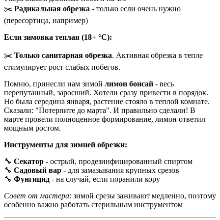
✂️
Радикальная обрезка
- только если очень нужно
(пересортица, например)
Если зимовка теплая (18+ °C):
✂️
Только санитарная обрезка
. Активная обрезка в тепле
стимулирует рост слабых побегов.
Помню, принесли нам зимой
лимон бонсай
- весь
перепутанный, заросший. Хотели сразу привести в порядок.
Но была середина января, растение стояло в теплой комнате.
Сказали: "Потерпите до марта". И правильно сделали! В
марте провели полноценное формирование, лимон ответил
мощным ростом.
Инструменты для зимней обрезки:
🔧
Секатор
- острый, продезинфицированный спиртом
🔧
Садовый вар
- для замазывания крупных срезов
🔧
Фунгицид
- на случай, если поранили кору
Совет от мастера
: зимой срезы заживают медленно, поэтому
особенно важно работать стерильным инструментом