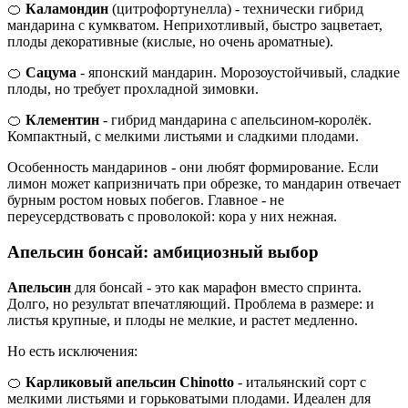
🍊
Каламондин
(цитрофортунелла) - технически гибрид
мандарина с кумкватом. Неприхотливый, быстро зацветает,
плоды декоративные (кислые, но очень ароматные).
🍊
Сацума
- японский мандарин. Морозоустойчивый, сладкие
плоды, но требует прохладной зимовки.
🍊
Клементин
- гибрид мандарина с апельсином-королёк.
Компактный, с мелкими листьями и сладкими плодами.
Особенность мандаринов - они любят формирование. Если
лимон может капризничать при обрезке, то мандарин отвечает
бурным ростом новых побегов. Главное - не
переусердствовать с проволокой: кора у них нежная.
Апельсин бонсай: амбициозный выбор
Апельсин
для бонсай - это как марафон вместо спринта.
Долго, но результат впечатляющий. Проблема в размере: и
листья крупные, и плоды не мелкие, и растет медленно.
Но есть исключения:
🍊
Карликовый апельсин Chinotto
- итальянский сорт с
мелкими листьями и горьковатыми плодами. Идеален для