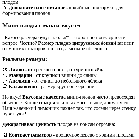
плодом
🔧
Дополнительное питание
- калийные подкормки для
формирования плодов
Мини-плоды с макси-вкусом
"Какого размера будут плоды?" - второй по популярности
вопрос. Честно?
Размер плодов цитрусовых бонсай
зависит
от многих факторов, но всегда меньше обычного.
Реальные размеры:
🍋
Лимон
- от грецкого ореха до куриного яйца
🍊
Мандарин
- от крупной вишни до сливы
🍊
Апельсин
- от сливы до небольшого яблока
🍃
Каламондин
- размер крупной черешни
Но вкус!
Вкусовые качества
мини-плодов часто превосходят
обычные. Концентрация эфирных масел выше, аромат ярче.
Наш маленький лимончик пахнет так, что соседи через стенку
чувствуют!
Декоративная ценность
плодов на бонсай огромна:
🎨
Контраст размеров
- крошечное дерево с яркими плодами