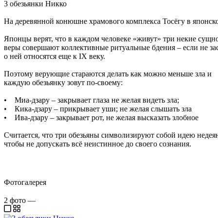
3 обезьянки Никко
На деревянной конюшне храмового комплекса Тосёгу в японско
Японцы верят, что в каждом человеке «живут» три некие сущно
веры совершают коллективные ритуальные бдения – если не за
о ней относятся еще к IX веку.
Поэтому верующие стараются делать как можно меньше зла и
каждую обезьянку зовут по-своему:
• Миа-дзару – закрывает глаза не желая видеть зла;
• Кика-дзару – прикрывает уши; не желая слышать зла
• Ива-дзару – закрывает рот, не желая высказать злобное
Считается, что три обезьяны символизируют собой идею недея
чтобы не допускать всё неистинное до своего сознания.
Фотогалерея
2
фото
—