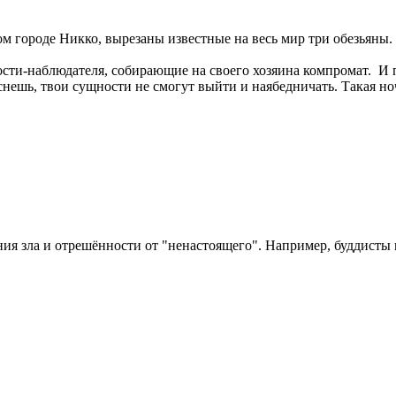
м городе Никко, вырезаны известные на весь мир три обезьяны.
сти-наблюдателя, собирающие на своего хозяина компромат. И пр
снешь, твои сущности не смогут выйти и наябедничать. Такая н
ния зла и отрешённости от "ненастоящего". Например, буддист