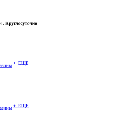
и .
Круглосуточно
+ ЕЩЕ
азины
+ ЕЩЕ
азины